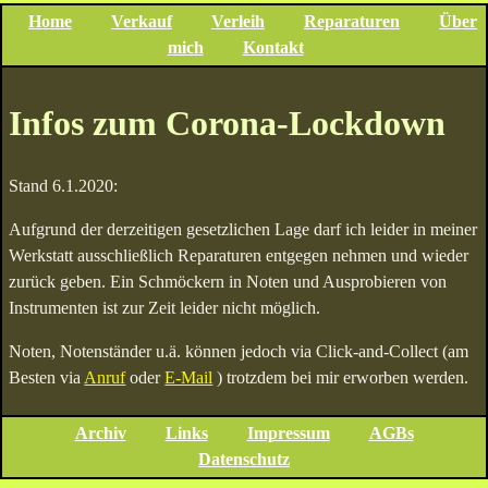
Home
Verkauf
Verleih
Reparaturen
Über
mich
Kontakt
Infos zum Corona-Lockdown
Stand 6.1.2020:
Aufgrund der derzeitigen gesetzlichen Lage darf ich leider in meiner
Werkstatt ausschließlich Reparaturen entgegen nehmen und wieder
zurück geben. Ein Schmöckern in Noten und Ausprobieren von
Instrumenten ist zur Zeit leider nicht möglich.
Noten, Notenständer u.ä. können jedoch via Click-and-Collect (am
Besten via
Anruf
oder
E-Mail
) trotzdem bei mir erworben werden.
Archiv
Links
Impressum
AGBs
Datenschutz